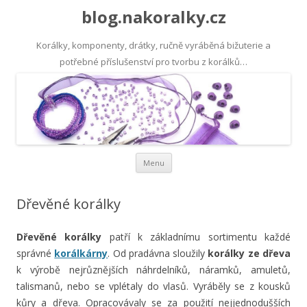
blog.nakoralky.cz
Korálky, komponenty, drátky, ručně vyráběná bižuterie a
potřebné příslušenství pro tvorbu z korálků…
Přejít k obsahu webu
Menu
Dřevěné korálky
Dřevěné korálky
patří k základnímu sortimentu každé
správné
korálkárny
. Od pradávna sloužily
korálky ze dřeva
k výrobě nejrůznějších náhrdelníků, náramků, amuletů,
talismanů, nebo se vplétaly do vlasů. Vyráběly se z kousků
kůry a dřeva. Opracovávaly se za použití nejjednodušších