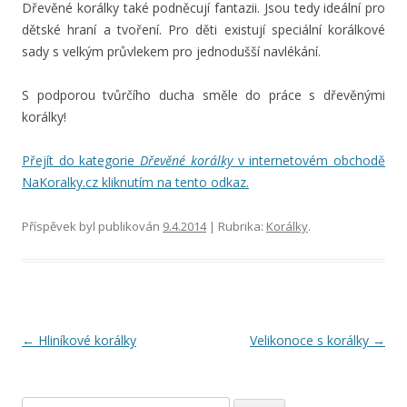
Dřevěné korálky také podněcují fantazii. Jsou tedy ideální pro
dětské hraní a tvoření. Pro děti existují speciální korálkové
sady s velkým průvlekem pro jednodušší navlékání.
S podporou tvůrčího ducha směle do práce s dřevěnými
korálky!
Přejít do kategorie
Dřevěné korálky
v internetovém obchodě
NaKoralky.cz kliknutím na tento odkaz.
Příspěvek byl publikován
9.4.2014
| Rubrika:
Korálky
.
Navigace pro příspěvky
←
Hliníkové korálky
Velikonoce s korálky
→