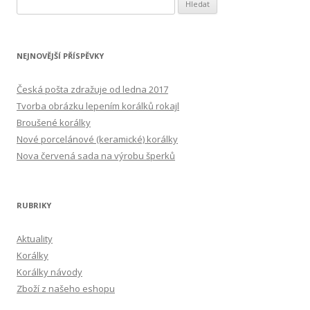
Vyhledávání
NEJNOVĚJŠÍ PŘÍSPĚVKY
Česká pošta zdražuje od ledna 2017
Tvorba obrázku lepením korálků rokajl
Broušené korálky
Nové porcelánové (keramické) korálky
Nova červená sada na výrobu šperků
RUBRIKY
Aktuality
Korálky
Korálky návody
Zboží z našeho eshopu