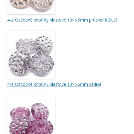
4ks Ozdobné knoflíky plastové 13×6.5mm průsvitně žlutá
4ks Ozdobné knoflíky plastové 13×6.5mm šedivá