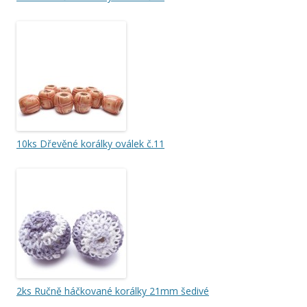
10ks Dřevěné korálky oválek č.11
2ks Ručně háčkované korálky 21mm šedivé