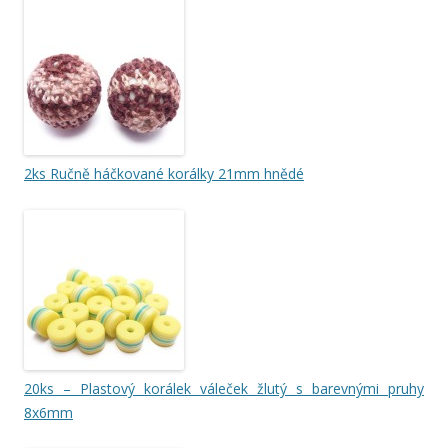
2ks Ručně háčkované korálky 21mm hnědé
20ks – Plastový korálek váleček žlutý s barevnými pruhy
8x6mm