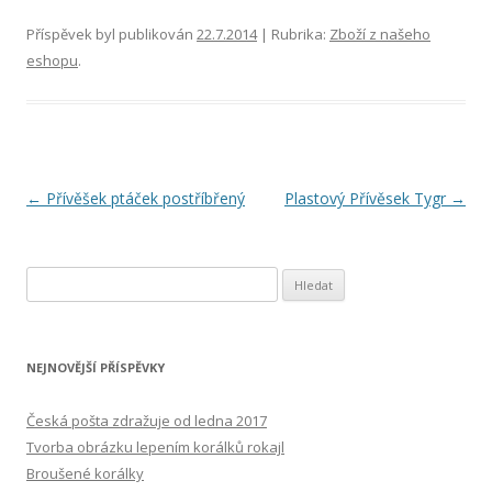
Příspěvek byl publikován
22.7.2014
| Rubrika:
Zboží z našeho
eshopu
.
Navigace pro příspěvky
←
Přívěšek ptáček postříbřený
Plastový Přívěsek Tygr
→
Vyhledávání
NEJNOVĚJŠÍ PŘÍSPĚVKY
Česká pošta zdražuje od ledna 2017
Tvorba obrázku lepením korálků rokajl
Broušené korálky